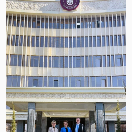
ელექტრონული ბიბლიოთეკა
კონტაქტი