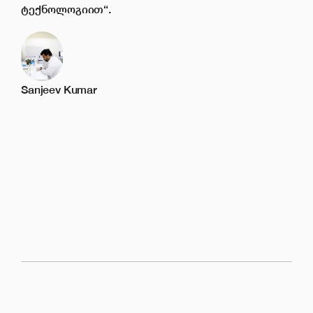
ტექნოლოგიით“.
აღმ
რეკ
გვა
წარ
Sanjeev Kumar
Roh