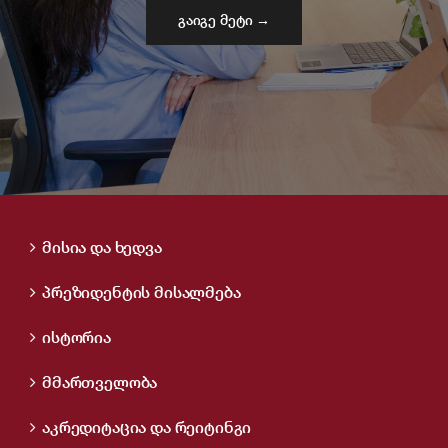
გაიგე მეტი →
მისია და ხედვა
პრეზიდენტის მისალმება
ისტორია
მმართველობა
აკრედიტაცია და რეიტინგი