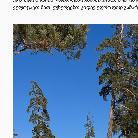
ვულოცავთ მათ, ვუსურვებთ კიდევ უფრო დიდ გამარ