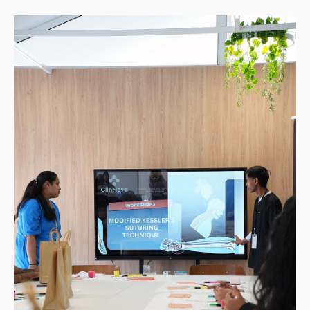
ელექტრონული ბიბლიოთეკა
კონტაქტი