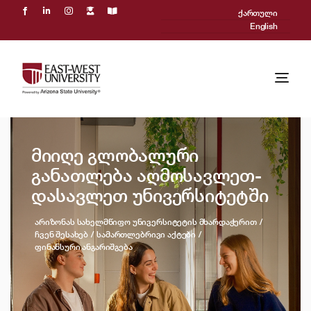
Skip
ქართული
to
English
content
Togg
Navi
ჩვენ შესახებ
მიიღე გლობალური
აკადემიური პროცესი
განათლება აღმოსავლეთ-
დასავლეთ უნივერსიტეტში
მიღება
არიზონას სახელმწიფო უნივერსიტეტის მხარდაჭერით
Powered by ASU
ჩვენ შესახებ
სამართლებრივი აქტები
ფინანსური ანგარიშგება
საერთაშორისო
სიახლეები