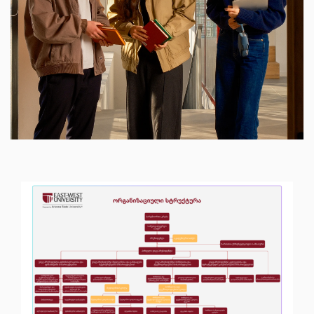
ელექტრონული ბიბლიოთეკა
კონტაქტი