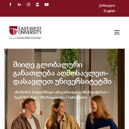
Skip
ქართული
to
English
content
Togg
Navi
ჩვენ შესახებ
მიიღე გლობალური
აკადემიური პროცესი
განათლება აღმოსავლეთ-
დასავლეთ უნივერსიტეტში
მიღება
არიზონას სახელმწიფო უნივერსიტეტის მხარდაჭერით
Powered by ASU
ჩვენ შესახებ
მმართველობა
სტრუქტურა
საერთაშორისო
სიახლეები