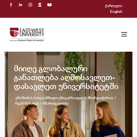
Skip
ქართული
to
English
content
Togg
Navi
ჩვენ შესახებ
მიიღე გლობალური
აკადემიური პროცესი
განათლება აღმოსავლეთ-
დასავლეთ უნივერსიტეტში
მიღება
არიზონას სახელმწიფო უნივერსიტეტის მხარდაჭერით
Powered by ASU
ჩვენ შესახებ
მმართველობა
საერთაშორისო
სიახლეები