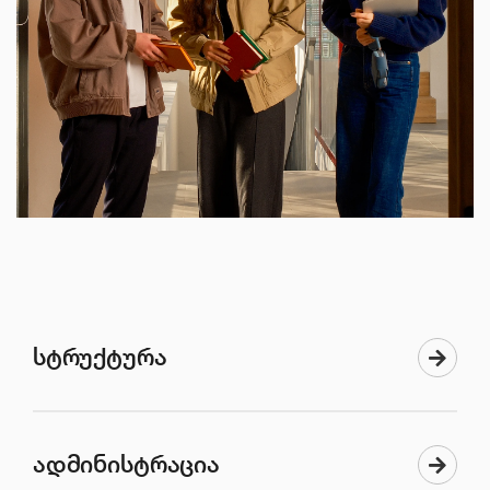
ელექტრონული ბიბლიოთეკა
კონტაქტი
სტრუქტურა
ადმინისტრაცია