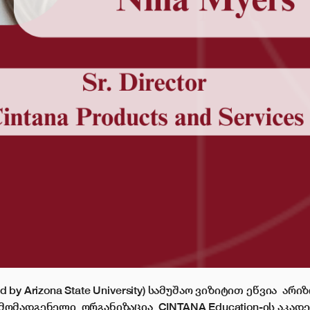
 Arizona State University) სამუშაო ვიზიტით ეწვია არი
ომადგენელი ორგანიზაცია CINTANA Education-ის აკად