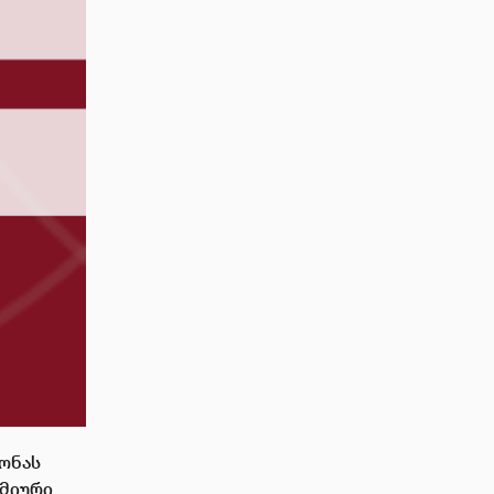
ზონას
ემიური