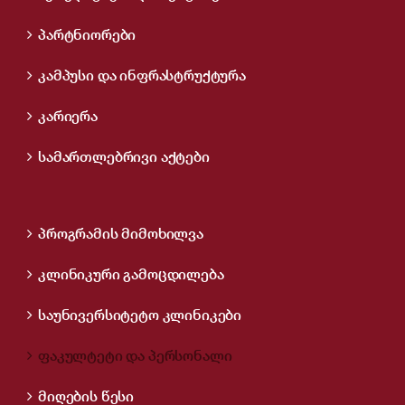
პარტნიორები
კამპუსი და ინფრასტრუქტურა
კარიერა
სამართლებრივი აქტები
პროგრამის მიმოხილვა
კლინიკური გამოცდილება
საუნივერსიტეტო კლინიკები
ფაკულტეტი და პერსონალი
მიღების წესი