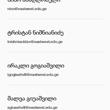
nino@eastwest.edu.ge
ᲢᲠᲘᲡᲢᲐᲜ ᲜᲘᲨᲜᲘᲐᲜᲘᲫᲔ
tnishnianidze@eastwest.edu.ge
ᲘᲠᲐᲙᲚᲘ ᲒᲝᲒᲘᲐᲨᲕᲘᲚᲘ
igogiashvili@eastwest.edu.ge
ᲨᲐᲚᲕᲐ ᲒᲘᲣᲐᲨᲕᲘᲚᲘ
sgiuashvili@eastwest.edu.ge