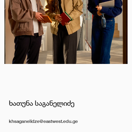
ელექტრონული ბიბლიოთეკა
კონტაქტი
ᲮᲐᲗᲣᲜᲐ ᲡᲐᲒᲐᲜᲔᲚᲘᲫᲔ
khsaganelidze@eastwest.edu.ge