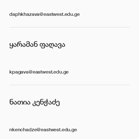
daphkhazava@eastwest.edu.ge
ᲧᲐᲠᲐᲛᲐᲜ ᲤᲐᲦᲐᲕᲐ
kpagava@eastwest.edu.ge
ᲜᲐᲗᲘᲐ ᲙᲔᲜᲭᲐᲫᲔ
nkenchadze@eastwest.edu.ge