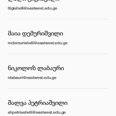
ltigishvili@eastwest.edu.ge
ᲛᲐᲘᲐ ᲓᲔᲛᲣᲠᲘᲨᲕᲘᲚᲘ
mdemurishvili@eastwest.edu.ge
ᲜᲘᲙᲝᲚᲝᲖ ᲚᲐᲑᲐᲣᲠᲘ
nlabauri@eastwest.edu.ge
ᲨᲐᲚᲕᲐ ᲞᲔᲢᲠᲘᲐᲨᲕᲘᲚᲘ
shpetriashvili@eastwest.edu.ge