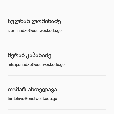
ᲡᲣᲚᲮᲐᲜ ᲚᲝᲛᲘᲜᲐᲫᲔ
slominadze@eastwest.edu.ge
ᲛᲔᲠᲐᲑ ᲙᲐᲞᲐᲜᲐᲫᲔ
mkapanadze@eastwest.edu.ge
ᲗᲐᲛᲐᲠ ᲐᲜᲗᲔᲚᲐᲕᲐ
tantelava@eastwest.edu.ge