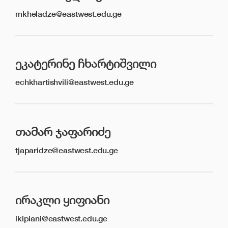
mkheladze@eastwest.edu.ge
ᲔᲙᲐᲢᲔᲠᲘᲜᲔ ᲩᲮᲐᲠᲢᲘᲨᲕᲘᲚᲘ
echkhartishvili@eastwest.edu.ge
ᲗᲐᲛᲐᲠ ᲯᲐᲤᲐᲠᲘᲫᲔ
tjaparidze@eastwest.edu.ge
ᲘᲠᲐᲙᲚᲘ ᲧᲘᲤᲘᲐᲜᲘ
ikipiani@eastwest.edu.ge