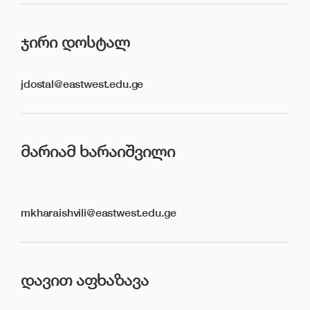
ᲯᲘᲠᲘ ᲓᲝᲡᲢᲐᲚ
jdostal@eastwest.edu.ge
ᲛᲐᲠᲘᲐᲛ ᲮᲐᲠᲐᲘᲨᲕᲘᲚᲘ
mkharaishvili@eastwest.edu.ge
ᲓᲐᲕᲘᲗ ᲐᲤᲮᲐᲖᲐᲕᲐ