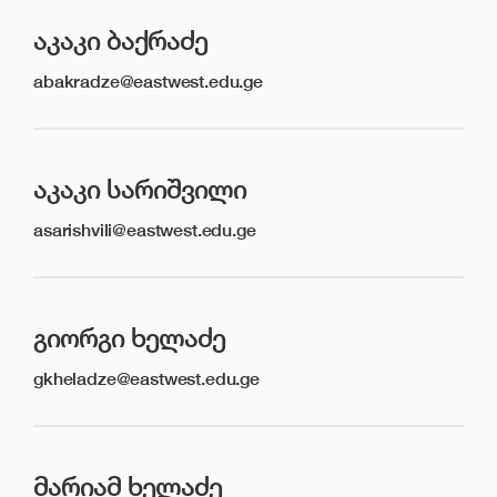
ᲐᲙᲐᲙᲘ ᲑᲐᲥᲠᲐᲫᲔ
abakradze@eastwest.edu.ge
ᲐᲙᲐᲙᲘ ᲡᲐᲠᲘᲨᲕᲘᲚᲘ
asarishvili@eastwest.edu.ge
ᲒᲘᲝᲠᲒᲘ ᲮᲔᲚᲐᲫᲔ
gkheladze@eastwest.edu.ge
ᲛᲐᲠᲘᲐᲛ ᲮᲔᲚᲐᲫᲔ