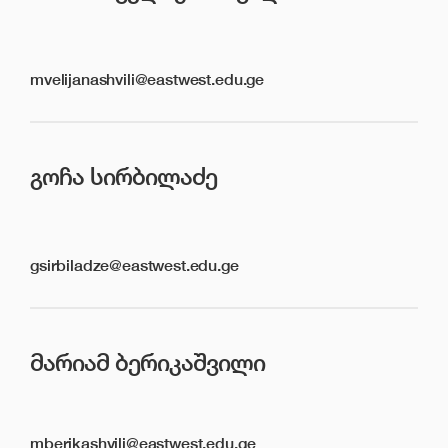
mvelijanashvili@eastwest.edu.ge
ᲒᲝᲩᲐ ᲡᲘᲠᲑᲘᲚᲐᲫᲔ
gsirbiladze@eastwest.edu.ge
ᲛᲐᲠᲘᲐᲛ ᲑᲔᲠᲘᲙᲐᲨᲕᲘᲚᲘ
mberikashvili@eastwest.edu.ge