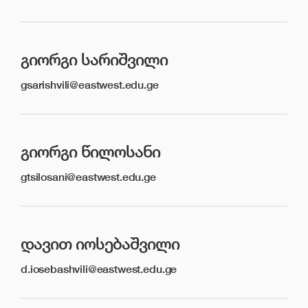
ᲒᲘᲝᲠᲒᲘ ᲡᲐᲠᲘᲨᲕᲘᲚᲘ
gsarishvili@eastwest.edu.ge
ᲒᲘᲝᲠᲒᲘ ᲬᲘᲚᲝᲡᲐᲜᲘ
gtsilosani@eastwest.edu.ge
ᲓᲐᲕᲘᲗ ᲘᲝᲡᲔᲑᲐᲨᲕᲘᲚᲘ
d.iosebashvili@eastwest.edu.ge