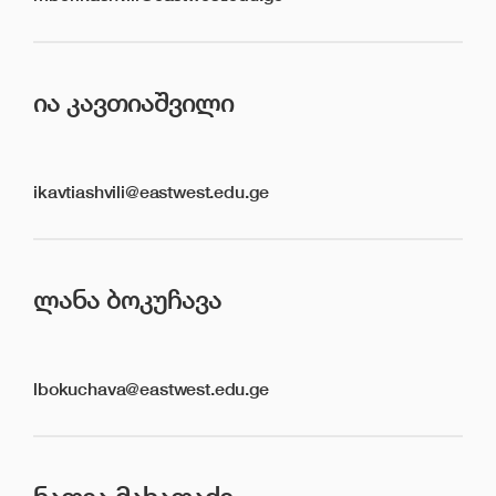
ᲘᲐ ᲙᲐᲕᲗᲘᲐᲨᲕᲘᲚᲘ
ikavtiashvili@eastwest.edu.ge
ᲚᲐᲜᲐ ᲑᲝᲙᲣᲩᲐᲕᲐ
lbokuchava@eastwest.edu.ge