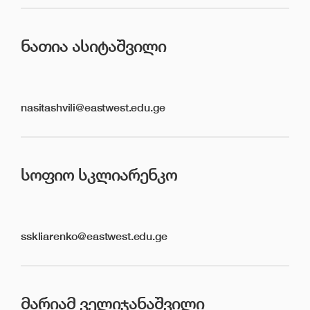
ᲜᲐᲗᲘᲐ ᲐᲡᲘᲢᲐᲨᲕᲘᲚᲘ
nasitashvili@eastwest.edu.ge
ᲡᲝᲤᲘᲝ ᲡᲙᲚᲘᲐᲠᲔᲜᲙᲝ
sskliarenko@eastwest.edu.ge
ᲛᲐᲠᲘᲐᲛ ᲕᲔᲚᲘᲯᲐᲜᲐᲨᲕᲘᲚᲘ