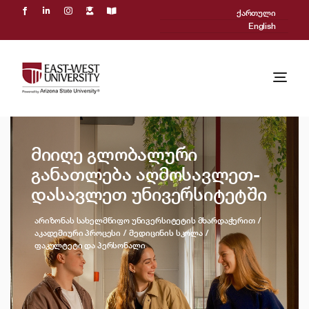
Skip
ქართული
to
English
content
Togg
Navi
ჩვენ შესახებ
მიიღე გლობალური
აკადემიური პროცესი
განათლება აღმოსავლეთ-
დასავლეთ უნივერსიტეტში
მიღება
არიზონას სახელმწიფო უნივერსიტეტის მხარდაჭერით
Powered by ASU
აკადემიური პროცესი
მედიცინის სკოლა
ფაკულტეტი და პერსონალი
საერთაშორისო
სიახლეები