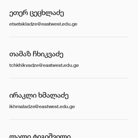
ᲔᲗᲔᲠ ᲪᲔᲪᲮᲚᲐᲫᲔ
etsetskladze@eastwest.edu.ge
ᲗᲐᲛᲐᲖ ᲩᲮᲘᲙᲕᲐᲫᲔ
tchkhikvadze@eastwest.edu.ge
ᲘᲠᲐᲙᲚᲘ ᲮᲛᲐᲚᲐᲫᲔ
ikhmaladze@eastwest.edu.ge
ᲚᲐᲚᲘ ᲢᲘᲒᲘᲨᲕᲘᲚᲘ