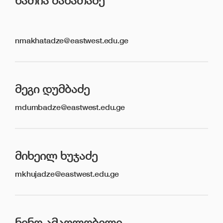
ᲜᲐᲗᲘᲐ ᲛᲐᲮᲐᲗᲐᲫᲔ
nmakhatadze@eastwest.edu.ge
ᲛᲔᲒᲘ ᲓᲣᲛᲑᲐᲫᲔ
mdumbadze@eastwest.edu.ge
ᲛᲘᲮᲔᲘᲚ ᲮᲣᲯᲐᲫᲔ
mkhujadze@eastwest.edu.ge
ᲜᲘᲜᲝ ᲐᲛᲐᲦᲚᲝᲑᲔᲚᲘ