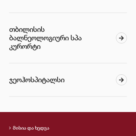
ᲗᲑᲘᲚᲘᲡᲘᲡ
ᲑᲐᲚᲜᲔᲝᲚᲝᲒᲘᲣᲠᲘ ᲡᲞᲐ
ᲙᲣᲠᲝᲠᲢᲘ
ᲯᲔᲝᲰᲝᲡᲞᲘᲢᲐᲚᲡᲘ
მისია და ხედვა