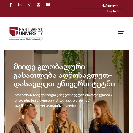
Skip
ქართული
to
English
content
Togg
Navi
ჩვენ შესახებ
მიიღე გლობალური
აკადემიური პროცესი
განათლება აღმოსავლეთ-
დასავლეთ უნივერსიტეტში
მიღება
არიზონას სახელმწიფო უნივერსიტეტის მხარდაჭერით
Powered by ASU
აკადემიური პროცესი
მედიცინის სკოლა
საუნივერსიტეტო საავადმყოფოები
საერთაშორისო
სიახლეები