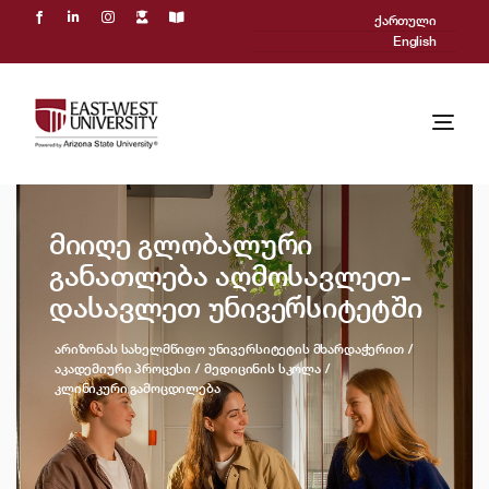
Skip
ქართული
to
English
content
Togg
Navi
ჩვენ შესახებ
მიიღე გლობალური
აკადემიური პროცესი
განათლება აღმოსავლეთ-
დასავლეთ უნივერსიტეტში
მიღება
არიზონას სახელმწიფო უნივერსიტეტის მხარდაჭერით
Powered by ASU
აკადემიური პროცესი
მედიცინის სკოლა
კლინიკური გამოცდილება
საერთაშორისო
სიახლეები